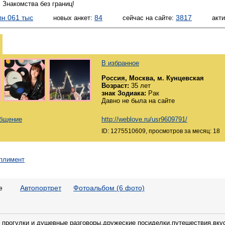
 Знакомства без границ!
лн 061 тыс
84
3817
новых анкет:
сейчас на сайте:
акт
В избранное
Россия
, Москва, м. Кунцевская
Возраст:
35 лет
знак Зодиака:
Рак
Давно не была на сайте
общение
http://weblove.ru/usr9609791/
ID: 1275510609, просмотров за месяц: 18
е
Автопортрет
Фотоальбом (6 фото)
прогулки и душевные разговоры,дружеские посиделки,путешествия,вку