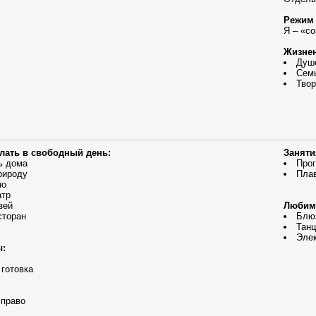
Режим 
Я – «с
Жизнен
Душ
Сем
Твор
елать в свободный день:
Заняти
ь дома
Прог
рироду
Пла
но
атр
зей
Любим
сторан
Блю
Танц
Эле
ы:
 готовка
 право