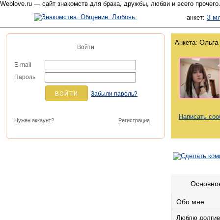
Weblove.ru — сайт знакомств для брака, дружбы, любви и всего прочего.
3 м
анкет:
Ольга
Анкета:
Войти
E-mail
Пароль
Забыли пароль?
Написать со
Нужен аккаунт?
Регистрация
Основно
Обо мне
Люблю долгие 