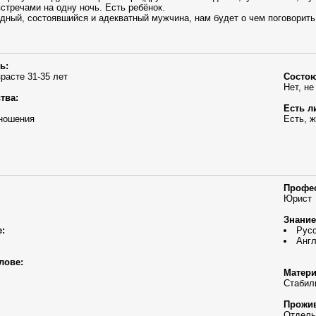
стречами на одну ночь. Есть ребёнок.
дный, состоявшийся и адекватный мужчина, нам будет о чем поговорить
ь:
зрасте 31-35 лет
Состою
Нет, не
тва:
Есть л
ношения
Есть, 
Профе
Юрист
Знание
:
Рус
Англ
лове:
Матери
Стабил
Прожив
Отдель