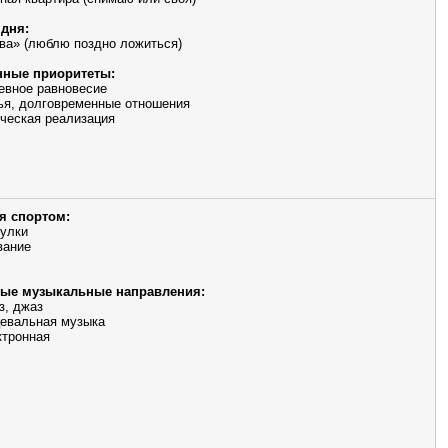
дня:
ова» (люблю поздно ложиться)
ные приоритеты:
евное равновесие
ья, долговременные отношения
ческая реализация
я спортом:
улки
вание
ые музыкальные направления:
з, джаз
евальная музыка
ктронная