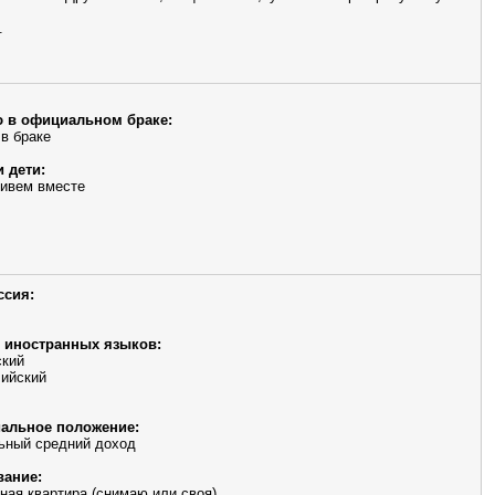
.
 в официальном браке:
 в браке
и дети:
живем вместе
ссия:
 иностранных языков:
ский
ийский
альное положение:
ьный средний доход
ание:
ная квартира (снимаю или своя)