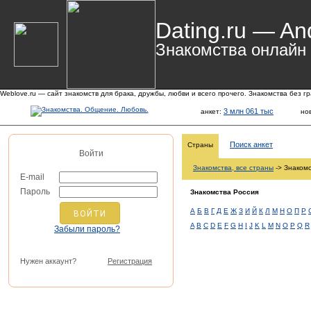
Dating.ru — An
Знакомства онлайн
Weblove.ru — сайт знакомств для брака, дружбы, любви и всего прочего. Знакомства без г
3 млн 061 тыс
анкет:
но
Поиск анкет
Страны
Войти
Знакомства, все страны
-> Знакомс
E-mail
Пароль
Знакомства Россия
А
Б
В
Г
Д
Е
Ж
З
И
Й
К
Л
М
Н
О
П
Р
A
B
C
D
E
F
G
H
I
J
K
L
M
N
O
P
Q
R
Забыли пароль?
Нужен аккаунт?
Регистрация