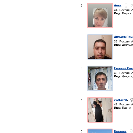
Анна
,
(
2
44, Россия, 
Ищу:
Парня
Дилшод Рам
3
39, Россия, 
Ищу:
Девушк
Евгений Сав
4
40, Россия, 
Ищу:
Девушк
зульфия
,
5
42, Россия, 
Ищу:
Парня
Наталия
,
6