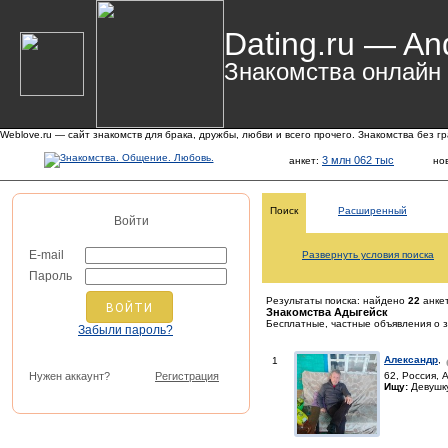
Dating.ru — An
Знакомства онлайн
Weblove.ru — сайт знакомств для брака, дружбы, любви и всего прочего. Знакомства без г
3 млн 062 тыс
анкет:
но
Поиск
Расширенный
Войти
E-mail
Развернуть условия поиска
Пароль
Результаты поиска: найдено
22
анке
Знакомства Адыгейск
Бесплатные, частные объявления о з
Забыли пароль?
Александр
,
1
Нужен аккаунт?
Регистрация
62, Россия, 
Ищу:
Девушк