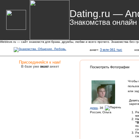
Dating.ru — An
Знакомства онлайн
Weblove.ru — сайт знакомств для брака, дружбы, любви и всего прочего. Знакомства без г
3 млн 061 тыс
анкет:
но
Присоединяйся к нам!
В базе уже
анкет
3061937
Посмотреть Фотографии
Чтобы 
пользо
или за
Девять
зареги
дима
, 36
Россия, Ольга
Ре
ми
На
"В
по
со
Ре
са