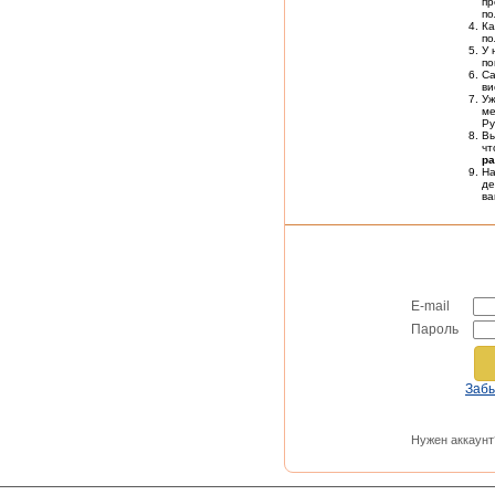
пр
по
Ка
по
У 
по
Са
ви
У
ме
Ру
Вы
чт
ра
На
де
в
E-mail
Пароль
Заб
Нужен аккаунт